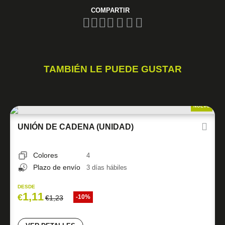
COMPARTIR
TAMBIÉN LE PUEDE GUSTAR
NUEVO
UNIÓN DE CADENA (UNIDAD)
Colores
4
Plazo de envío
3 días hábiles
DESDE
1,11
€
-10%
€
1,23