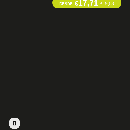
17,71
€
19,68
DESDE
€