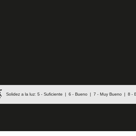
DESDE
 DÍA Y NOCHE
TE
184,04
€
€
368,08
una cortina que ofrezca luz, privacidad y rápida
Haz 
n, la Cortina Día y Noche tiene todas estas
ticas.
Disp
ODUCTOS
V
Solidez a la luz: 5 - Suficiente | 6 - Bueno | 7 - Muy Bueno | 8 - 