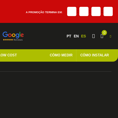
:
:
:
A PROMOÇÃO TERMINA EM:
0
PT
EN
ES
LOW COST
CÓMO MEDIR
CÓMO INSTALAR