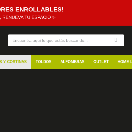
ORES ENROLLABLES!
, RENUEVA TU ESPACIO ✨
S Y CORTINAS
TOLDOS
ALFOMBRAS
OUTLET
HOME 